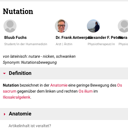
Nutation
Bluub Fuchs
Dr. Frank Antwerpes
Alexander F. Peters
Nora
Student/in der Humanmedizin
Arzt | Ärztin
Physiotherapeut/in
Physio
von lateinisch: nutare - nicken, schwanken
Synonym: Nutationsbewegung
Definition
Nutation
bezeichnet in der
Anatomie
eine geringe Bewegung des
Os
sacrum
gegenüber dem linken und rechten
Os ilium
im
Iliosakralgelenk
.
Anatomie
Bei der Nutation kippt das Os sacrum mit seiner
Basis
nach
ventral
und
Artikelinhalt ist veraltet?