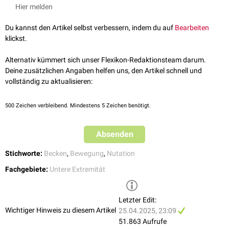
kaudal
. Der
Apex
verlagert sich gegenläufig nach
dorsal
und
kranial
.
Hier melden
Diese Bewegung erfolgt um eine horizontale, gedachte Achse - eine
Transversalachse
durch den zweiten
Sakralwirbel
.
Du kannst den Artikel selbst verbessern, indem du auf
Bearbeiten
Die Gegenbewegung wird als
Kontranutation
bezeichnet.
klickst.
Alternativ kümmert sich unser Flexikon-Redaktionsteam darum.
Deine zusätzlichen Angaben helfen uns, den Artikel schnell und
vollständig zu aktualisieren:
500
Zeichen verbleibend. Mindestens 5 Zeichen benötigt.
Absenden
Stichworte:
Becken
,
Bewegung
,
Nutation
Fachgebiete:
Untere Extremität
Letzter Edit:
Wichtiger Hinweis zu diesem Artikel
25.04.2025, 23:09
51.863 Aufrufe