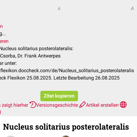
A
A
en
...
eren
 Nucleus solitarius posterolateralis:
 Csorba, Dr. Frank Antwerpes
r unter:
/flexikon.doccheck.com/de/Nucleus_solitarius_posterolateralis
ck Flexikon 25.08.2025. Letzte Bearbeitung 26.08.2025
Zitat kopieren
 zeigt hierher
Versionsgeschichte
Artikel erstellen
d
Nucleus solitarius posterolateralis