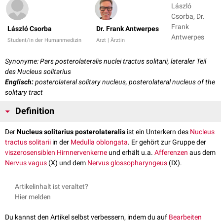
László
Csorba, Dr.
Frank
László Csorba
Dr. Frank Antwerpes
Antwerpes
Student/in der Humanmedizin
Arzt | Ärztin
Synonyme: Pars posterolateralis nuclei tractus solitarii, lateraler Teil
des Nucleus solitarius
Englisch:
posterolateral solitary nucleus, posterolateral nucleus of the
solitary tract
Definition
Der
Nucleus solitarius posterolateralis
ist ein Unterkern des
Nucleus
tractus solitarii
in der
Medulla oblongata
. Er gehört zur Gruppe der
viszerosensiblen
Hirnnervenkerne
und erhält u.a.
Afferenzen
aus dem
Nervus vagus
(X) und dem
Nervus glossopharyngeus
(IX).
Artikelinhalt ist veraltet?
Hier melden
Du kannst den Artikel selbst verbessern, indem du auf
Bearbeiten