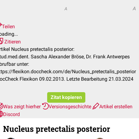
A
A
Teilen
oading...
Zitieren
rtikel Nucleus pretectalis posterior:
tud.med.dent. Sascha Alexander Bröse, Dr. Frank Antwerpes
brufbar unter:
ttps://flexikon.doccheck.com/de/Nucleus_pretectalis_posterior
ocCheck Flexikon 09.02.2013. Letzte Bearbeitung 21.03.2024
Zitat kopieren
Was zeigt hierher
Versionsgeschichte
Artikel erstellen
Discord
Nucleus pretectalis posterior