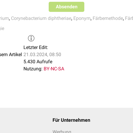
Absenden
rium
,
Corynebacterium diphtheriae
,
Eponym
,
Färbemethode
,
Fär
ie
Letzter Edit:
sem Artikel
21.03.2024, 08:50
5.430 Aufrufe
Nutzung:
BY-NC-SA
Für Unternehmen
Werbung