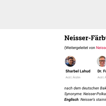
Neisser-Fär
(Weitergeleitet von
Neiss
Sharbel Lahud
Dr. 
Arzt | Ärztin
Arzt | 
nach dem deutschen Bak
Synonyme: Neisser-Polka
Englisch
: Neisser's stain