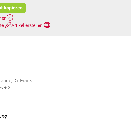
at kopieren
rher
hte
Artikel erstellen
Lahud, Dr. Frank
Antwerpes + 2
bung