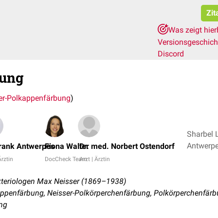
Zit
Was zeigt hie
Versionsgeschic
Discord
bung
er-Polkappenfärbung
)
Sharbel 
Frank Antwerpes
Fiona Walter
Dr. med. Norbert Ostendorf
Ärztin
DocCheck Team
Arzt | Ärztin
teriologen Max Neisser (1869–1938)
ppenfärbung, Neisser-Polkörperchenfärbung, Polkörperchenfär
ing