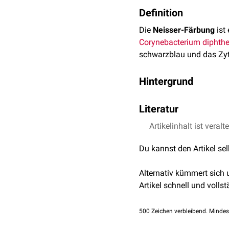
Definition
Die
Neisser-Färbung
ist
Corynebacterium diphthe
schwarzblau und das Zy
Hintergrund
Das
Präparat
wird zunäc
Literatur
und einer
Eisen
-
Methylen
durchgeführt.
Artikelinhalt ist veralt
Spektrum - Neisser-F
Pschyrembel - Neisse
Du kannst den Artikel se
Alternativ kümmert sich
Artikel schnell und vollst
500
Zeichen verbleibend. Mindes