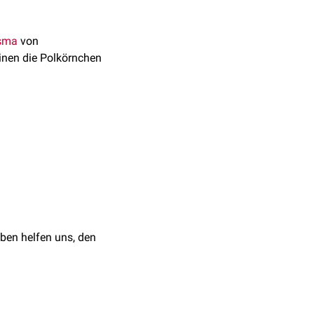
sma
von
inen die Polkörnchen
Kristallviolett
-
Lösung
en
Chry­soi­din
-Lö­sung
ben helfen uns, den