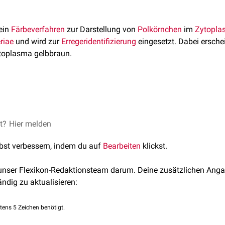
 ein
Färbeverfahren
zur Darstellung von
Polkörnchen
im
Zytopla
riae
und wird zur
Erregeridentifizierung
eingesetzt. Dabei ersche
toplasma gelbbraun.
hst
hitzefixiert
. Anschließend wird es für zwei Minuten mit einer
blau
-Lö­sung bedeckt. Die Gegenfärbung wird mit einer wäss­rig
et?
ärbung
Hier melden
, abgerufen am 09.02.2022
r-Polkörnchenfärbung
, abgerufen am 09.02.2022
lbst verbessern, indem du auf
Bearbeiten
klickst.
 unser Flexikon-Redaktionsteam darum. Deine zusätzlichen Anga
ändig zu aktualisieren:
tens 5 Zeichen benötigt.