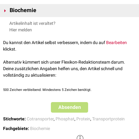
Biochemie
Die Natrium-Phosphat-Cotransporter gehören zur
TOG-Superfamilie
. Sie
Artikelinhalt ist veraltet?
2–
transportieren
Hydrogenphosphat
(HPO
) oder
Dihydrogenphosphat
3
Hier melden
–
(H
PO
) im
Symport
mit 2 oder 3 Natriumionen. Man unterscheidet 3
2
3
verschiedene Typen:
Du kannst den Artikel selbst verbessern, indem du auf
Bearbeiten
klickst.
Typ 1
SLC17A1
(NPT1)
Alternativ kümmert sich unser Flexikon-Redaktionsteam darum.
SLC17A2
(NPT3)
Deine zusätzlichen Angaben helfen uns, den Artikel schnell und
SLC17A3
(NPT4)
vollständig zu aktualisieren:
SLC17A4
500
Zeichen verbleibend. Mindestens 5 Zeichen benötigt.
Typ 2
SLC34A1
(NPT IIa):
Reabsorption
von Phosphat in der
Niere
SLC34A2
(NPT IIb):
Absorption
von Phosphat im
Darm
Absenden
SLC34A3
(NPT IIc): Reabsorption von Phosphat in der Niere
Stichworte:
Cotransporter
,
Phosphat
,
Protein
,
Transportprotein
Typ 3
Fachgebiete:
Biochemie
SLC20A1
(PIT1)