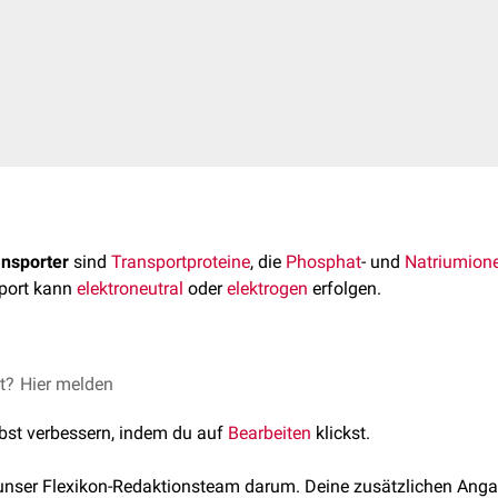
nsporter
sind
Transportproteine
, die
Phosphat
- und
Natriumion
sport kann
elektroneutral
oder
elektrogen
erfolgen.
transporter gehören zur
et?
Hier melden
TOG-Superfamilie
. Sie transportieren
H
–
enphosphat
(H
PO
) im
Symport
mit 2 oder 3 Natriumionen. Ma
2
3
lbst verbessern, indem du auf
Bearbeiten
klickst.
 unser Flexikon-Redaktionsteam darum. Deine zusätzlichen Anga