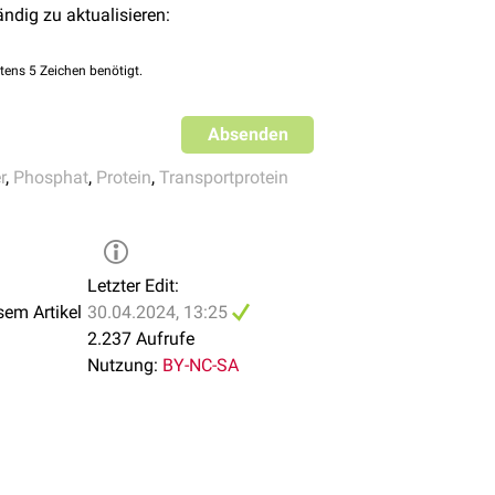
ändig zu aktualisieren:
tens 5 Zeichen benötigt.
Absenden
r
,
Phosphat
,
Protein
,
Transportprotein
eabsorption
von Phosphat in der
Niere
bsorption
von Phosphat im
Darm
eabsorption von Phosphat in der Niere
Letzter Edit:
sem Artikel
30.04.2024, 13:25
2.237 Aufrufe
Nutzung:
BY-NC-SA