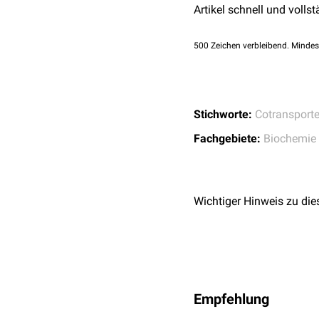
Artikel schnell und vollst
SLC17A1
(NPT1)
SLC17A2
(NPT3)
500
Zeichen verbleibend. Mindes
SLC17A3
(NPT4)
SLC17A4
Typ 2
Stichworte:
Cotransporte
SLC34A1
(NPT IIa):
R
SLC34A2
(NPT IIb):
A
Fachgebiete:
Biochemie
SLC34A3
(NPT IIc): R
Typ 3
Wichtiger Hinweis zu die
SLC20A1
(PIT1)
SLC20A2
(PIT2)
Empfehlung