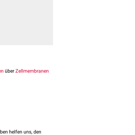
en
über
Zellmembranen
ydrogenphosphat
n unterscheidet 3
ben helfen uns, den