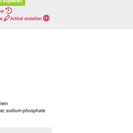
at kopieren
her
te
Artikel erstellen
tein
ter, sodium-phosphate