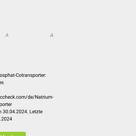
A
A
hosphat-Cotransporter:
es
doccheck.com/de/Natrium-
porter
 30.04.2024. Letzte
4.2024