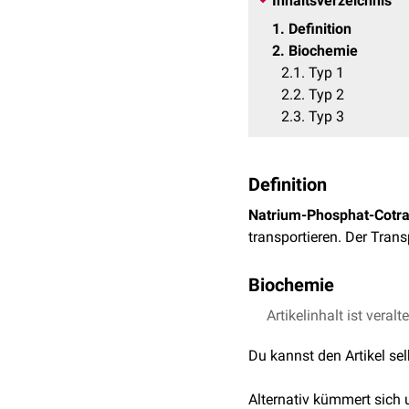
Inhaltsverzeichnis
1
Definition
2
Biochemie
2.1
Typ 1
2.2
Typ 2
2.3
Typ 3
Definition
Natrium-Phosphat-Cotra
transportieren. Der Tran
Biochemie
Die Natrium-Phosphat-Co
Artikelinhalt ist veralt
2–
(HPO
) oder
Dihydrog
3
Du kannst den Artikel se
verschiedene Typen:
Alternativ kümmert sich
Typ 1