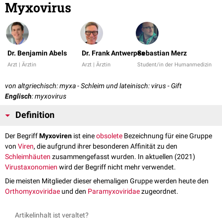
Myxovirus
Dr. Benjamin Abels
Dr. Frank Antwerpes
Sebastian Merz
Arzt | Ärztin
Arzt | Ärztin
Student/in der Humanmedizin
von altgriechisch: myxa - Schleim und lateinisch: virus - Gift
Englisch
: myxovirus
Definition
Der Begriff
Myxoviren
ist eine
obsolete
Bezeichnung für eine Gruppe
von
Viren
, die aufgrund ihrer besonderen Affinität zu den
Schleimhäuten
zusammengefasst wurden. In aktuellen (2021)
Virustaxonomien
wird der Begriff nicht mehr verwendet.
Die meisten Mitglieder dieser ehemaligen Gruppe werden heute den
Orthomyxoviridae
und den
Paramyxoviridae
zugeordnet.
Artikelinhalt ist veraltet?