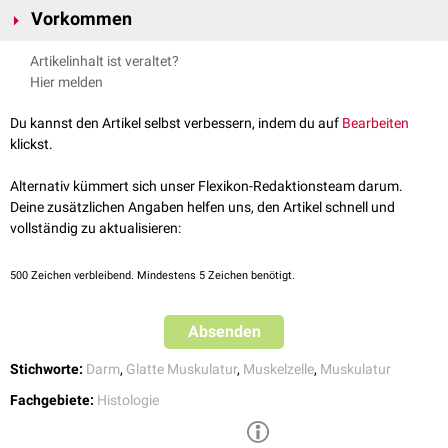
Vorkommen
hängenden Spiralzügen angeordnet, die zur Außenseite des Organs hin
longitudinal
verlaufen, zum
Lumen
hin
zirkulär
. Im histologischen
Tunica muscularis des
Magen-Darm-Trakts
Artikelinhalt ist veraltet?
Organquerschnitt täuschen sie zwei getrennte Muskelschichten vor.
Myometrium
des
Uterus
Hier melden
Man spricht auch von
äußerer Längsmuskelschicht (
Stratum longitudinale
) und
Du kannst den Artikel selbst verbessern, indem du auf
Bearbeiten
innerer Ringmuskelschicht (
Stratum circulare
).
klickst.
Alternativ kümmert sich unser Flexikon-Redaktionsteam darum.
Deine zusätzlichen Angaben helfen uns, den Artikel schnell und
vollständig zu aktualisieren:
500
Zeichen verbleibend. Mindestens 5 Zeichen benötigt.
Absenden
Stichworte:
Darm
,
Glatte Muskulatur
,
Muskelzelle
,
Muskulatur
Fachgebiete:
Histologie