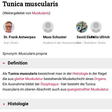
Tunica muscularis
(Weitergeleitet von
Muskularis
)
Dr. Frank Antwerpes
Maxx Schuster
David Ekert
Felix Ullrich
Arzt | Ärztin
Student/in der Humanmedizin
Arzt | Ärztin
Arzt | Ärztin
Synonym: Muscularis propria
Definition
Als
Tunica muscularis
bezeichnet man in der
Histologie
in der Regel
die aus
glatter Muskulatur
bestehende Muskelschicht eines
Organs
.
Ein Ausnahme bildet der
Ösophagus
- hier besteht die Tunica
muscularis im oberen Abschnitt auch aus
quergestreifter Muskulatur
.
Histologie
Die glatten Muskelzellen der Tunica muscularis sind meist in zusammen