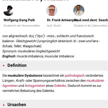
Wolfgang Gang Paik
Dr. Frank Antwerpes
Stud.med.dent. Sasch
Student/in der Humanmedizin
Arzt | Ärztin
Student/in der Zahnmedizin
von altgriechisch: δύς ("dys") - miss-, schlecht und französisch:
balance - Gleichgewicht (ursprünglich lateinisch: bi - zwei und lanx -
Schale, Teller; Waagschale)
Synonym: muskuläres Ungleichgewicht
Englisch
: muscle imbalance, muscular imbalance
Definition
Die
muskuläre Dysbalance
bezeichnet ein
pathologisch
verändertes
Längen-, Kraft- oder Spannungsverhältnis zwischen den
muskulären
Agonisten
und
Antagonisten
eines
Gelenks
. Dadurch kommt es zur
vermehrten Belastung des Gelenks.
Ursachen