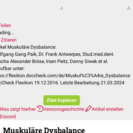
A
A
Teilen
ding...
Zitieren
ikel Muskuläre Dysbalance:
fgang Gang Paik, Dr. Frank Antwerpes, Stud.med.dent.
cha Alexander Bröse, Irsen Peitz, Danny Siwek et al.
ufbar unter:
tps://flexikon.doccheck.com/de/Muskul%C3%A4re_Dysbalance
Check Flexikon 19.12.2016. Letzte Bearbeitung 21.03.2024
Zitat kopieren
Was zeigt hierher
Versionsgeschichte
Artikel erstellen
Discord
Muskuläre Dysbalance