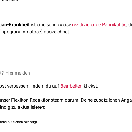
tian-Krankheit
ist eine schubweise
rezidivierende
Pannikulitis
, 
Lipogranulomatose) auszeichnet.
an-Krankheit tritt vermehrt bei Frauen auf und hat ihren
Erkranku
ensjahrzehnt.
n
et?
fieberähnlichen
Hier melden
Symptomen
begleitet. Die entstehenden Knote
m
und den
Extremitäten
lokalisiert. Sie zeigen keine Tendenzen 
lbst verbessern, indem du auf
Bearbeiten
klickst.
Wochen bis Monate bestehen bleiben.
 es zu lokalen
Atrophien
kommen, die als Dellen in der
Haut
sich
 unser Flexikon-Redaktionsteam darum. Deine zusätzlichen Anga
ändig zu aktualisieren:
tens 5 Zeichen benötigt.