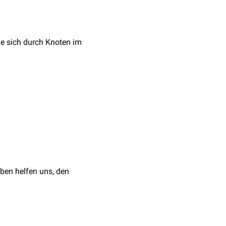
die sich durch Knoten im
ngsgipfel
zwischen dem
n sind
druckschmerzhaft
zur Einschmelzung oder
tbar sind.
ben helfen uns, den