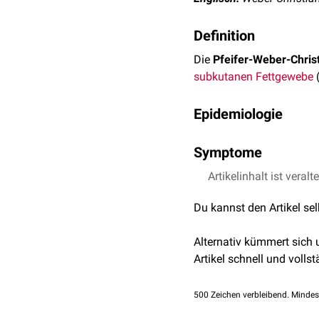
Definition
Die
Pfeifer-Weber-Chris
subkutanen Fettgewebe
(
Epidemiologie
Die Pfeifer-Weber-Christi
Symptome
dritten und sechsten Leb
Die Pannikulitis wird vo
Artikelinhalt ist veralt
und vor allem am
Stam
Du kannst den Artikel se
Durchbruch und können 
Nach der Abheilung kann
Alternativ kümmert sich
Artikel schnell und vollst
500
Zeichen verbleibend. Mindes