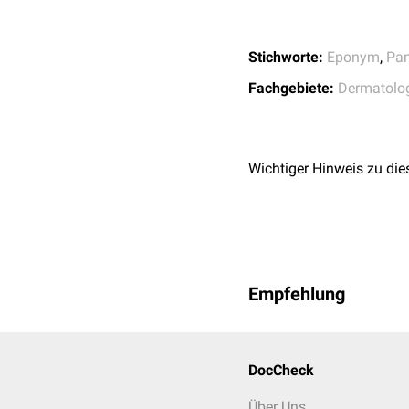
Stichworte:
Eponym
,
Pan
Fachgebiete:
Dermatolo
Wichtiger Hinweis zu die
Empfehlung
DocCheck
Über Uns