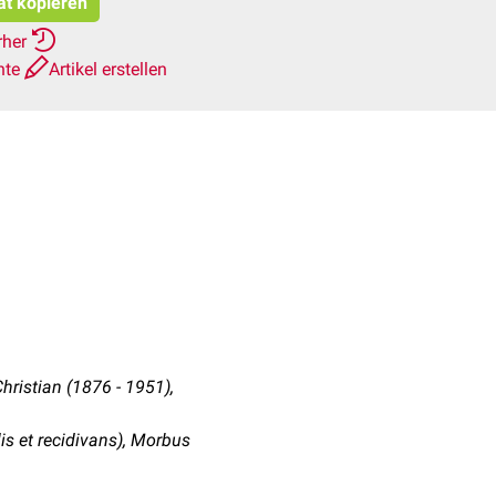
at kopieren
rher
hte
Artikel erstellen
Christian (1876 - 1951),
is et recidivans), Morbus