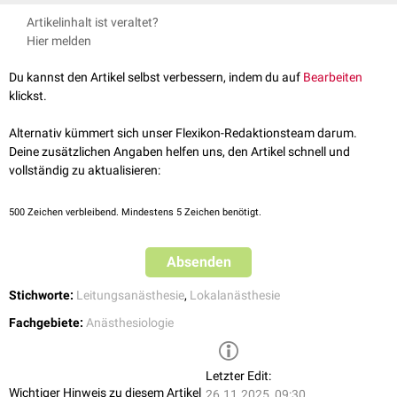
Der Mittelhandblock erfolgt analog zum
Oberst-Block
durch das Setzen
Artikelinhalt ist veraltet?
von Lokalanästhetika-Depots
radial
- und
ulnarseitig
eines
Hier melden
Mittelhandknochens
. Bei Eingriffen im
Grundglied
oder der
Reposition
von
luxierten Fingern
wird der Mittelhandblock dem Oberst-Block
Du kannst den Artikel selbst verbessern, indem du auf
Bearbeiten
gelegentlich vorgezogen.
klickst.
Alternativ kümmert sich unser Flexikon-Redaktionsteam darum.
Deine zusätzlichen Angaben helfen uns, den Artikel schnell und
vollständig zu aktualisieren:
500
Zeichen verbleibend. Mindestens 5 Zeichen benötigt.
Absenden
Stichworte:
Leitungsanästhesie
,
Lokalanästhesie
Fachgebiete:
Anästhesiologie
Letzter Edit:
Wichtiger Hinweis zu diesem Artikel
26.11.2025, 09:30