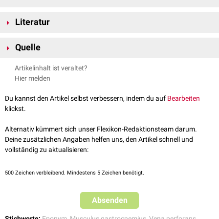
Im Falle einer
Veneninsuffizienz
kann es zu einem
Blow-Out
der May-
Literatur
Vene kommen, die dann als sogenannter "
Gastrocnemiuspunkt
" an der
Hautoberfläche
sichtbar wird.
Waldeyer et al., Anatomie des Menschen: Lehrbuch und Atlas in
Quelle
einem Band (De Gruyter Studium) (19th totaly rev. ed.), De Gruyter,
2012
Pschyrembel - May-Vene
, abgerufen am 08.12.2022
Artikelinhalt ist veraltet?
Hier melden
Du kannst den Artikel selbst verbessern, indem du auf
Bearbeiten
klickst.
Alternativ kümmert sich unser Flexikon-Redaktionsteam darum.
Deine zusätzlichen Angaben helfen uns, den Artikel schnell und
vollständig zu aktualisieren:
500
Zeichen verbleibend. Mindestens 5 Zeichen benötigt.
Absenden
Stichworte:
Eponym
,
Musculus gastrocnemius
,
Vena perforans
,