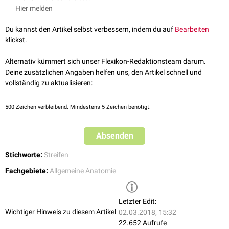
Striae medullares ventriculi quarti
Hier melden
Die Striae medullares erscheinen in
Gehirnschnitten
sehr hell, da die
durchziehenden Strukturen stark
myelinisiert
sind.
Du kannst den Artikel selbst verbessern, indem du auf
Bearbeiten
klickst.
Alternativ kümmert sich unser Flexikon-Redaktionsteam darum.
Deine zusätzlichen Angaben helfen uns, den Artikel schnell und
vollständig zu aktualisieren:
500
Zeichen verbleibend. Mindestens 5 Zeichen benötigt.
Absenden
Stichworte:
Streifen
Fachgebiete:
Allgemeine Anatomie
Letzter Edit:
Wichtiger Hinweis zu diesem Artikel
02.03.2018, 15:32
22.652 Aufrufe