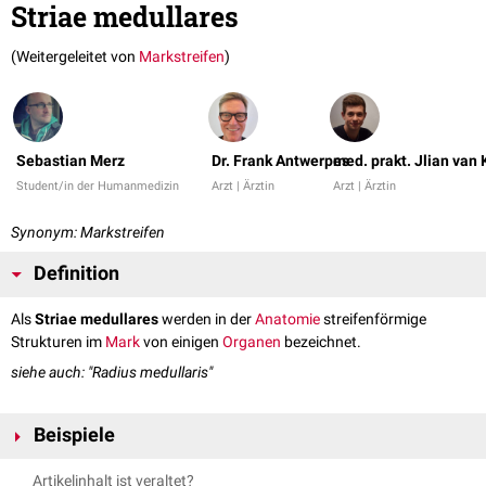
Striae medullares
(Weitergeleitet von
Markstreifen
)
Sebastian Merz
Dr. Frank Antwerpes
med. prakt. Jlian van
Student/in der Humanmedizin
Arzt | Ärztin
Arzt | Ärztin
Synonym: Markstreifen
Definition
Als
Striae medullares
werden in der
Anatomie
streifenförmige
Strukturen im
Mark
von einigen
Organen
bezeichnet.
siehe auch: "Radius medullaris"
Beispiele
Stria medullaris thalamii
Artikelinhalt ist veraltet?