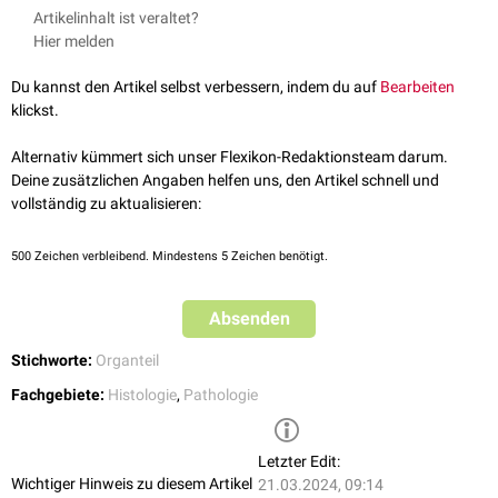
Medulla spinalis
: Rückenmark
Artikelinhalt ist veraltet?
Medulla oblongata
: Verlängertes Mark
Hier melden
Medulla renalis
: Nierenmark
Medulla glandulae suprarenalis
: Nebennierenmark
Du kannst den Artikel selbst verbessern, indem du auf
Bearbeiten
Medulla ossium
: Knochenmark
klickst.
Alternativ kümmert sich unser Flexikon-Redaktionsteam darum.
Deine zusätzlichen Angaben helfen uns, den Artikel schnell und
vollständig zu aktualisieren:
500
Zeichen verbleibend. Mindestens 5 Zeichen benötigt.
Absenden
Stichworte:
Organteil
Fachgebiete:
Histologie
,
Pathologie
Letzter Edit:
Wichtiger Hinweis zu diesem Artikel
21.03.2024, 09:14