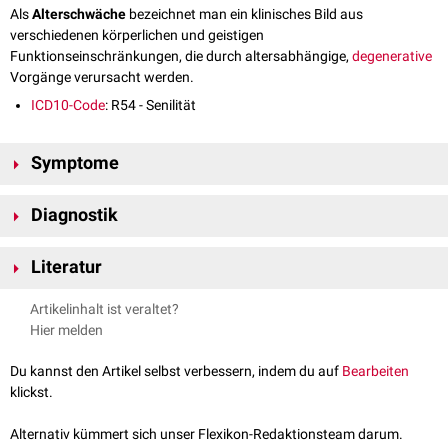
Als
Alterschwäche
bezeichnet man ein klinisches Bild aus
verschiedenen körperlichen und geistigen
Funktionseinschränkungen, die durch altersabhängige,
degenerative
Vorgänge verursacht werden.
ICD10-Code
: R54 - Senilität
Symptome
Altersschwäche kann sich in einer Vielzahl von
Symptomen
äußern.
Diagnostik
Dazu gehören
Seh
- und
Hörbehinderungen
,
Gangunsicherheit
mit
Fallneigung
,
Gedächtnisstörungen
,
Aufmerksamkeitsdefizite
und
Die Diagnostik beinhaltet ein
geriatrisches Assessment
, das je nach
Schwächungen des
Immunsystems
.
Literatur
Symptomatik durch verschiedene Untersuchungsmethoden ergänzt
werden kann.
Müllges et al.,
Wird die chronische Dermato- oder Polymyositis als
Artikelinhalt ist veraltet?
Wichtig ist der Ausschluss potenziell behandelbarer
»Altersschwäche« verkannt?
, Deutsche Medizinische
Hier melden
Differenzialdiagnosen, wie z.B.
Tumorerkrankungen
,
Infekten
,
Exsikkose
Wochenschrift 2008, Volume 118, Issue 42, Page(s) 1520–1524.
oder
neurodegenerativen Erkrankungen
.
Du kannst den Artikel selbst verbessern, indem du auf
Bearbeiten
klickst.
Alternativ kümmert sich unser Flexikon-Redaktionsteam darum.