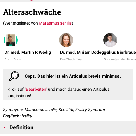
Altersschwäche
(Weitergeleitet von
Marasmus senilis
)
Dr. med. Martin P. Wedig
Dr. med. Miriam Dodegge
Julius Bierbraue
Arzt | Ärztin
DocCheck Team
Student/in der Hum
Oops. Das hier ist ein Articulus brevis minimus.
Klick auf
"Bearbeiten"
und mach daraus einen Articulus
longissimus!
Synonyme: Marasmus senilis, Senilität, Frailty-Syndrom
Englisch:
frailty
Definition