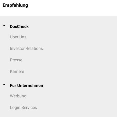
Empfehlung
DocCheck
Über Uns
Investor Relations
Presse
Karriere
Für Unternehmen
Werbung
Login Services