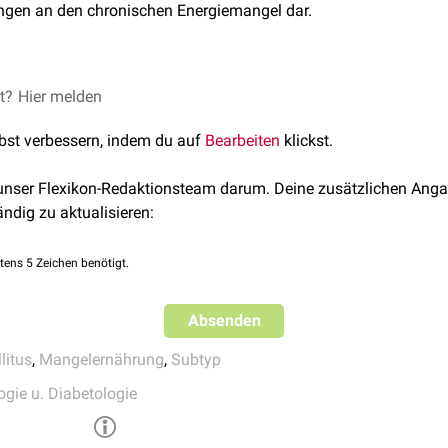
gen an den chronischen Energiemangel dar.
et?
tes Federation:
Hier melden
IDF launches new type 5 diabetes working group
Dasgupta R, Anoop S, Kehlenbrink S, Koppaka S, Goyal A, Venka
lbst verbessern, indem du auf
Bearbeiten
klickst.
y M, Jose A, Rebekah G, Wickramanayake A, Joseph M, Mathias P
ristina F, Stein D, Thomas N, Hawkins M. An Atypical Form of 
 unser Flexikon-Redaktionsteam darum. Deine zusätzlichen Anga
 BMI. Diabetes Care. 2022 Jun 2;45(6):1428-1437. doi:
10.2337/
ändig zu aktualisieren:
: PMC9184261.
tens 5 Zeichen benötigt.
Absenden
litus
,
Mangelernährung
,
Subtyp
ogie u. Diabetologie