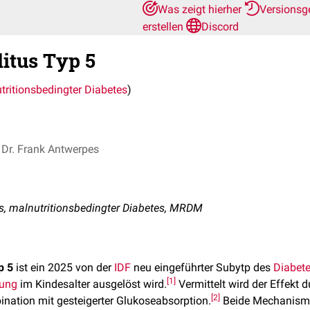
Was zeigt hierher
Versionsg
erstellen
Discord
litus Typ 5
tritionsbedingter Diabetes
)
Dr. Frank Antwerpes
s, malnutritionsbedingter Diabetes, MRDM
p 5
ist ein 2025 von der
IDF
neu eingeführter Subytp des
Diabete
[
1
]
rung
im Kindesalter ausgelöst wird.
Vermittelt wird der Effekt d
[
2
]
nation mit gesteigerter Glukoseabsorption.
Beide Mechanisme