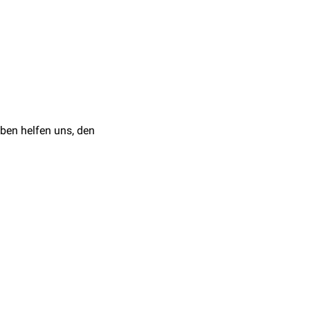
. 15. April 2025
tesan P, Livingstone R,
, Manavalan A, Kurian
Diabetes Among
ben helfen uns, den
dc21-1957
. PMID: