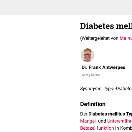
Diabetes mel
(Weitergeleitet von
Malnu
Dr. Frank Antwerpes
Arzt | Ärztin
Synonyme: Typ-5-Diabete
Definition
Der
Diabetes mellitus Ty
Mangel
- und
Unterernäh
Betazellfunktion
in Kombi