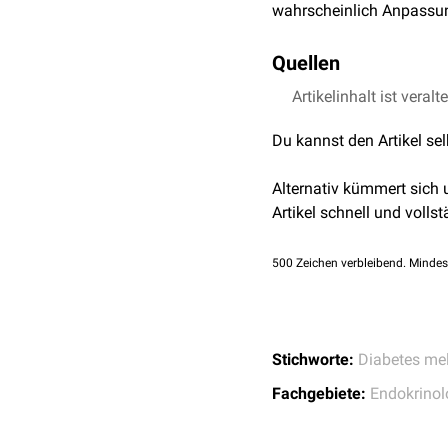
wahrscheinlich Anpassun
Quellen
Artikelinhalt ist veralt
↑
International Diabe
↑
Lontchi-Yimagou E, 
Du kannst den Artikel se
Ye K, Chapla A, Care
ME, Inbakumari M, Ch
Alternativ kümmert sich
Individuals With Low
Artikel schnell und vollst
35522035
; PMCID
500
Zeichen verbleibend. Mindes
Stichworte:
Diabetes mel
Fachgebiete:
Endokrinol