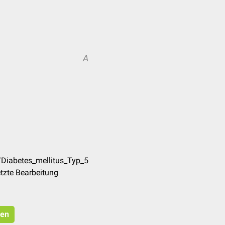
A
/Diabetes_mellitus_Typ_5
tzte Bearbeitung
ren