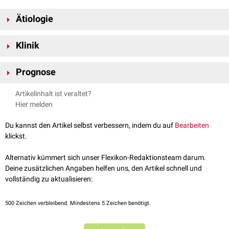
Ätiologie
Ein Gas-Bloat-Syndrom kann entstehen, wenn Patienten
präoperativ
Klinik
zum Ausgleich des
Refluxes
reflektorisch viel Luft geschluckt haben und
diese Angewohnheit
postoperativ
beibehalten. Folglich kann die
Das Gas-Bloat-Syndrom ähnelt dem
Roemheld-Syndrom
. Es manifestiert
angesammelte Luft nicht mehr komplett durch Aufstoßen entweichen.
Prognose
sich durch
Meteorismus
, Flatulenz,
Diarrhö
,
epigastrisches
und
Weiterhin kann das Gas-Bloat-Syndrom durch eine geschwollene
retrosternales
Drückgefühl,
Übelkeit
und bei extremen Formen
Das Gas-Bloat-Syndrom bildet sich i.d.R. spontan zurück.
Fundusmanschette entstehen oder ein Ausduck einer Überkorrektur
Artikelinhalt ist veraltet?
Stenokardien
und
Herzrhythmusstörungen
.
darstellen, da eine korrekt weite bzw. sitzende Fundusmanschette ein
Hier melden
Austoßen zulassen sollte. Typischerweise tritt es bei der Fundoplikatio
nach Nissen auf.
Du kannst den Artikel selbst verbessern, indem du auf
Bearbeiten
klickst.
Außerdem kann ein Gas-Bloat-Syndrom durch eine
intraoperative
Verletzung des
Nervus vagus
entstehen. Dieses Denervationssyndrom
Alternativ kümmert sich unser Flexikon-Redaktionsteam darum.
nach Fundoplikatio wird teilweise vom Gas-Bloat-Syndrom abgegrenzt.
Deine zusätzlichen Angaben helfen uns, den Artikel schnell und
vollständig zu aktualisieren:
500
Zeichen verbleibend. Mindestens 5 Zeichen benötigt.