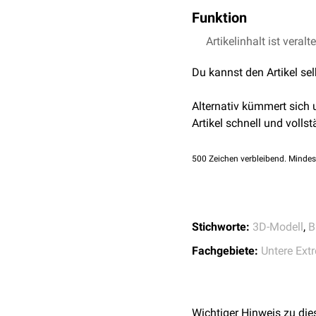
Das Ligamentum plantare
Funktion
Tuber calcanei
auf der Pl
Plantarseite des Os cubo
Das Ligamentum plantar
Artikelinhalt ist veralt
manchen Autoren gesond
des unteren
Sprunggelen
bezeichnet. Die oberfäc
Du kannst den Artikel se
peronealis
hinweg, weiter
Alternativ kümmert sich
Artikel schnell und vollst
500
Zeichen verbleibend. Mindes
Stichworte:
3D-Modell
,
B
Fachgebiete:
Untere Ext
Wichtiger Hinweis zu die