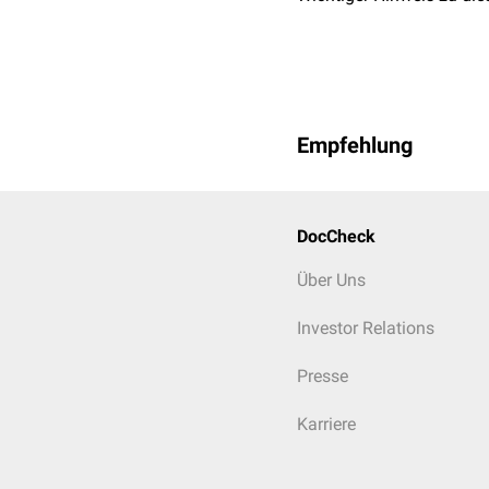
Empfehlung
DocCheck
Über Uns
Investor Relations
Presse
Karriere