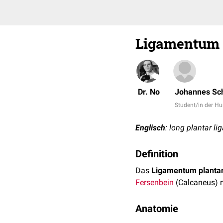
Ligamentum 
Dr. No
Johannes Sc
Student/in der 
Englisch
: long plantar l
Definition
Das
Ligamentum planta
Fersenbein
(Calcaneus) 
Anatomie