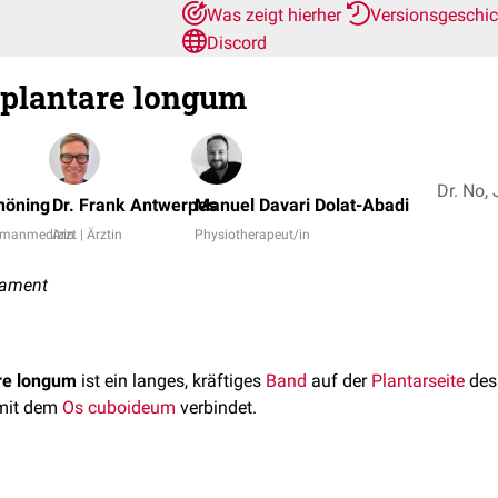
Was zeigt hierher
Versionsgeschi
Discord
plantare longum
höning
Dr. Frank Antwerpes
Manuel Davari Dolat-Abadi
Humanmedizin
Arzt | Ärztin
Physiotherapeut/in
igament
re longum
ist ein langes, kräftiges
Band
auf der
Plantarseite
de
mit dem
Os cuboideum
verbindet.