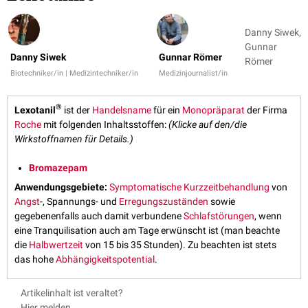
Danny Siwek,
Gunnar
Danny Siwek
Gunnar Römer
Römer
Biotechniker/in | Medizintechniker/in
Medizinjournalist/in
®
Lexotanil
ist der
Handelsname
für ein
Monopräparat
der Firma
Roche
mit folgenden Inhaltsstoffen:
(Klicke auf den/die
Wirkstoffnamen für Details.)
Bromazepam
Anwendungsgebiete:
Symptomatische Kurzzeitbehandlung
von
Angst
-, Spannungs- und
Erregungszuständen
sowie
gegebenenfalls auch damit verbundene
Schlafstörungen
, wenn
eine Tranquilisation auch am Tage erwünscht ist (man beachte
die
Halbwertzeit
von 15 bis 35 Stunden). Zu beachten ist stets
das hohe
Abhängigkeitspotential
.
Artikelinhalt ist veraltet?
Hier melden