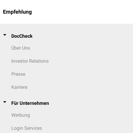
Empfehlung
DocCheck
Über Uns
Investor Relations
Presse
Karriere
Für Unternehmen
Werbung
Login Services