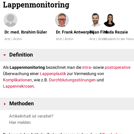
Lappenmonitoring
Dr. med. Ibrahim Güler
Dr. Frank Antwerpes
Bijan Fink
Hoda Rezaie
Arzt | Ärztin
Arzt | Ärztin
Arzt | Ärztin
Student/in der Hum
Definition
Als
Lappenmonitoring
bezeichnet man die
intra
- sowie
postoperative
Überwachung einer
Lappenplastik
zur Vermeidung von
Komplikationen
, wie z.B.
Durchblutungsstörungen
und
Lappennekrosen
.
Methoden
Zur Durchführung des Lappenmonitorings macht man sich folgende
Artikelinhalt ist veraltet?
Methoden zunutze:
Hier melden
Klinische Überwachung (Aspekt, Palpation)