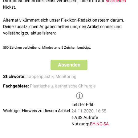
Doppler-Ultraschall
Du kannst den Artikel selbst verbessern, indem du auf
Bearbeiten
Oberflächenthermometer
klickst.
Bestimmung des
Gewebeblutzuckers
Messung der
Sauerstoffsättigung
im
Gewebe
, z.B. durch invasive
Alternativ kümmert sich unser Flexikon-Redaktionsteam darum.
Gewebeoxymetrie
mittels Elektroden
Deine zusätzlichen Angaben helfen uns, den Artikel schnell und
vollständig zu aktualisieren:
500
Zeichen verbleibend. Mindestens 5 Zeichen benötigt.
Absenden
Stichworte:
Lappenplastik
,
Monitoring
Fachgebiete:
Plastische u. ästhetische Chirurgie
Letzter Edit:
Wichtiger Hinweis zu diesem Artikel
24.11.2020, 16:55
1.932 Aufrufe
Nutzung:
BY-NC-SA