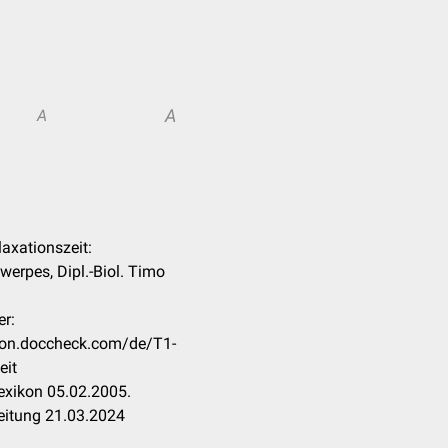
A
A
laxationszeit:
werpes, Dipl.-Biol. Timo
er:
ikon.doccheck.com/de/T1-
eit
exikon 05.02.2005.
eitung 21.03.2024