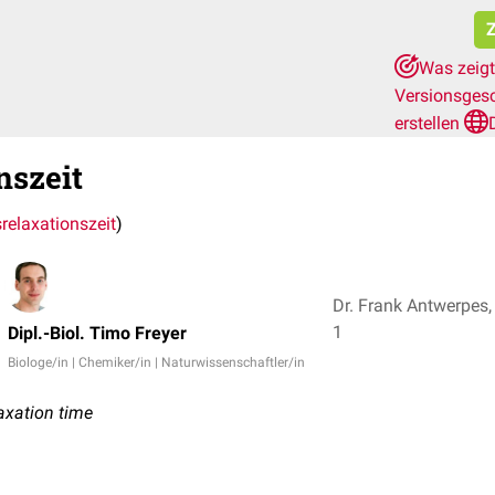
Z
Was zeigt
Versionsges
erstellen
nszeit
relaxationszeit
)
Dr. Frank Antwerpes, D
1
Dipl.-Biol. Timo Freyer
Biologe/in | Chemiker/in | Naturwissenschaftler/in
axation time