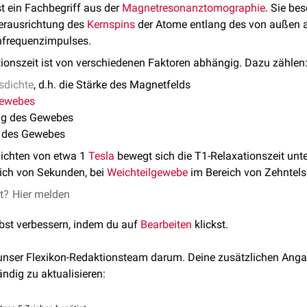
st ein Fachbegriff aus der
Magnetresonanztomographie
. Sie be
derausrichtung des
Kernspins
der Atome entlang des von außen 
frequenzimpulses.
ionszeit ist von verschiedenen Faktoren abhängig. Dazu zählen
sdichte
, d.h. die Stärke des Magnetfelds
ewebes
g des Gewebes
des Gewebes
ichten von etwa 1
Tesla
bewegt sich die T1-Relaxationszeit un
eich von Sekunden, bei
Weichteilgewebe
im Bereich von Zehntel
et?
Hier melden
lbst verbessern, indem du auf
Bearbeiten
klickst.
 unser Flexikon-Redaktionsteam darum. Deine zusätzlichen Anga
ändig zu aktualisieren: