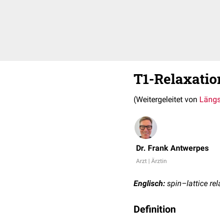
T1-Relaxatio
(Weitergeleitet von
Längs
Dr. Frank Antwerpes
Arzt | Ärztin
Englisch:
spin–lattice rel
Definition