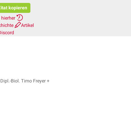
itat kopieren
 hierher
chichte
Artikel
Discord
ipl.-Biol. Timo Freyer +