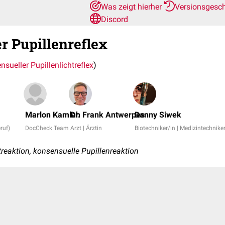
Was zeigt hierher
Versionsgesc
Discord
r Pupillenreflex
sueller Pupillenlichtreflex
)
Marlon Kamlah
Dr. Frank Antwerpes
Danny Siwek
ruf)
DocCheck Team
Arzt | Ärztin
Biotechniker/in | Medizintechnike
treaktion, konsensuelle Pupillenreaktion