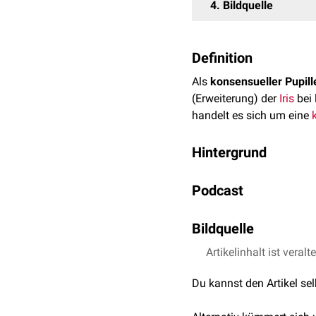
4
Bildquelle
Definition
Als
konsensueller Pupill
(Erweiterung) der
Iris
bei 
handelt es sich um eine
Hintergrund
Der Pupillenreflex zählt 
Podcast
anderen
Tiergruppen
kan
Abweichungen geben.
Bildquelle
siehe auch
:
Pupillenrefle
Artikelinhalt ist veralt
Bildquelle Podcast: 
Du kannst den Artikel se