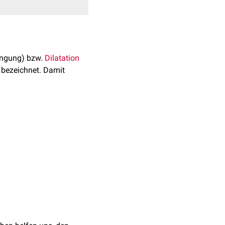
ngung) bzw.
Dilatation
 bezeichnet. Damit
nsensuellen Reflexen
. Bei
en des Sehapparates