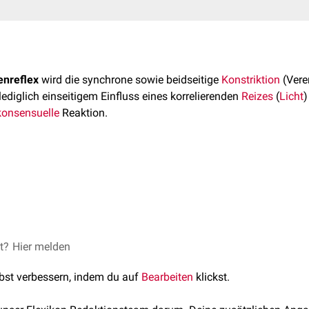
enreflex
wird die synchrone sowie beidseitige
Konstriktion
(Vere
lediglich einseitigem Einfluss eines korrelierenden
Reizes
(
Licht
)
konsensuelle
Reaktion.
bei
Säugetieren
, einschließlich des
Menschen
, generell zu den
ko
n es in Abhängigkeit von der
Anatomie
der
neuronalen
Struktur
x
FlexTalk - Die Sehbahn
et?
© Midjourney
Hier melden
lbst verbessern, indem du auf
Bearbeiten
klickst.