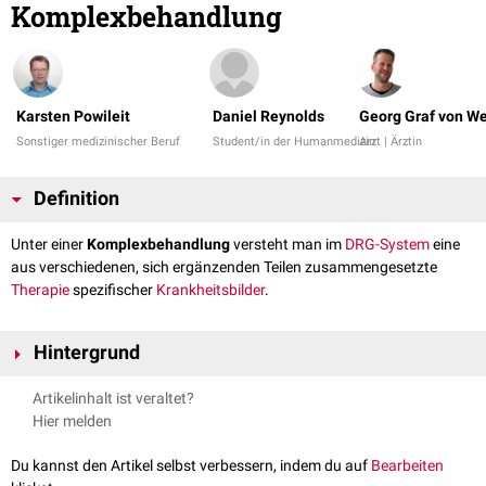
Komplexbehandlung
Karsten Powileit
Daniel Reynolds
Georg Graf von W
Sonstiger medizinischer Beruf
Student/in der Humanmedizin
Arzt | Ärztin
Definition
Unter einer
Komplexbehandlung
versteht man im
DRG-System
eine
aus verschiedenen, sich ergänzenden Teilen zusammengesetzte
Therapie
spezifischer
Krankheitsbilder
.
Hintergrund
Bei Komplexbehandlung greifen die gebräuchlichen Splitkriterien (wie
Artikelinhalt ist veraltet?
zum Beispiel erlösrelevante
Nebendiagnosen
) oft nicht, so dass hier über
Hier melden
Zusatzentgelte oder eigene DRG's eine Vergütung der erbrachten
Leistungen erfolgt. Diese aufwendigen Fälle werden als besondere
OPS-
Du kannst den Artikel selbst verbessern, indem du auf
Bearbeiten
Kodes
dargestellt, die im amtlichen
OPS-Katalog
unter Kapitel 8