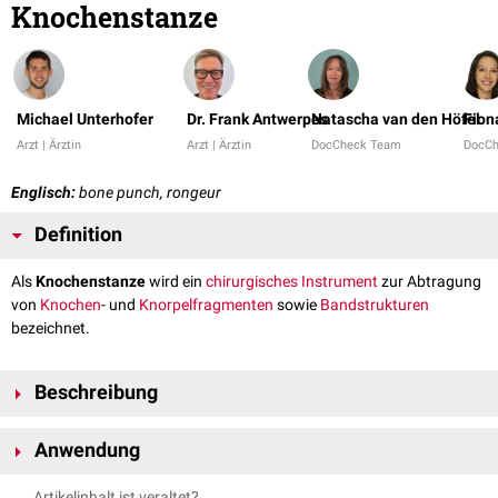
Knochenstanze
Michael Unterhofer
Dr. Frank Antwerpes
Natascha van den Höfel
Fion
Arzt | Ärztin
Arzt | Ärztin
DocCheck Team
DocC
Englisch:
bone punch, rongeur
Definition
Als
Knochenstanze
wird ein
chirurgisches Instrument
zur Abtragung
von
Knochen
- und
Knorpelfragmenten
sowie
Bandstrukturen
bezeichnet.
Beschreibung
Die Form einer Knochenstanze erinnert an die einer Handfeuerwaffe. Der
Anwendung
Handgriff besteht aus zwei Schenkeln mit einem Federmechanismus, der
sie in ihrer Ausgangsposition hält. Den langen Schaft bilden zwei
Die Knochenstanze findet Anwendung in der
Wirbelsäulenchirurgie
z.B.
Artikelinhalt ist veraltet?