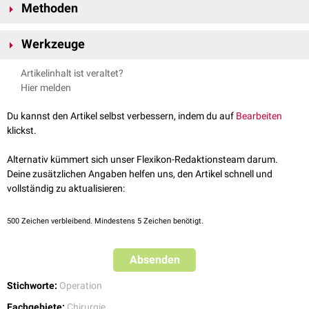
Methoden
Grundsätzlich werden drei verschieden Methoden der Kauterisation
Werkzeuge
unterschieden:
Hitzekauterisation
Artikelinhalt ist veraltet?
Kältekauterisation (siehe auch:
Kryochirurgie
)
Hier melden
Kauterisation mit
chemischen
Mitteln
Du kannst den Artikel selbst verbessern, indem du auf
Bearbeiten
klickst.
Alternativ kümmert sich unser Flexikon-Redaktionsteam darum.
Deine zusätzlichen Angaben helfen uns, den Artikel schnell und
vollständig zu aktualisieren:
500
Zeichen verbleibend. Mindestens 5 Zeichen benötigt.
Absenden
Stichworte:
Operation
Die am häufigsten angewandte Methode ist die Kauterisation durch
Fachgebiete:
Chirurgie