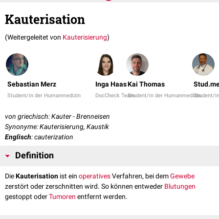
Kauterisation
(Weitergeleitet von
Kauterisierung
)
Sebastian Merz
Inga Haas
Kai Thomas
Stud.me
Student/in der Humanmedizin
DocCheck Team
Student/in der Humanmedizin
Student/i
von griechisch: Kauter - Brenneisen
Synonyme: Kauterisierung, Kaustik
Englisch
: cauterization
Definition
Die
Kauterisation
ist ein
operatives
Verfahren, bei dem
Gewebe
zerstört oder zerschnitten wird. So können entweder
Blutungen
gestoppt oder
Tumoren
entfernt werden.