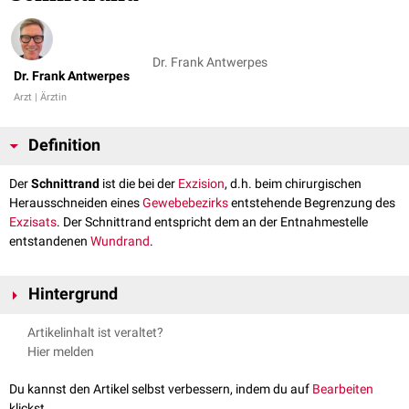
Dr. Frank Antwerpes
Dr. Frank Antwerpes
Arzt | Ärztin
Definition
Der
Schnittrand
ist die bei der
Exzision
, d.h. beim chirurgischen
Herausschneiden eines
Gewebebezirks
entstehende Begrenzung des
Exzisats
. Der Schnittrand entspricht dem an der Entnahmestelle
entstandenen
Wundrand
.
Hintergrund
Dem Schnittrand kommt bei der Entfernung von
malignen
Tumoren eine
Artikelinhalt ist veraltet?
große Bedeutung zu, da er Auskunft über die Vollständigkeit der
Hier melden
Tumorexzision gibt. Die pathohistologische Überprüfung des
Schnittrandes nennt man
Schnittrandkontrolle
.
Du kannst den Artikel selbst verbessern, indem du auf
Bearbeiten
klickst.