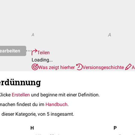
A
A
earbeiten
Teilen
Loading...
Was zeigt hierher
Versionsgeschichte
A
Verdünnung
Klicke
Erstellen
und beginne mit einer Definition.
machen findest du im
Handbuch
.
 dieser Kategorie, von 5 insgesamt.
H
P