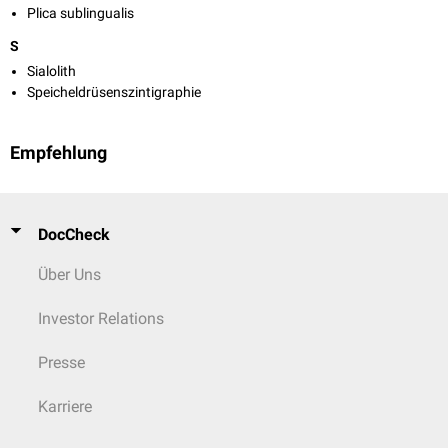
Plica sublingualis
S
Sialolith
Speicheldrüsenszintigraphie
Empfehlung
DocCheck
Über Uns
Investor Relations
Presse
Karriere