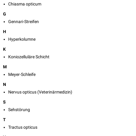
Chiasma opticum
G
Gennari-Streifen
H
Hyperkolumne
K
Koniozelluläre Schicht
M
Meyer-Schleife
N
Nervus opticus (Veterinärmedizin)
S
Sehstörung
T
Tractus opticus