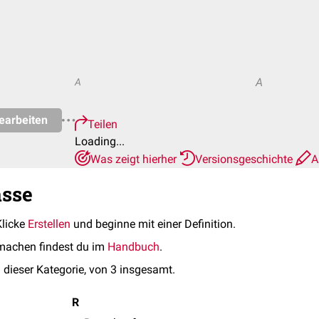
A
A
earbeiten
Teilen
Loading...
Was zeigt hierher
Versionsgeschichte
A
asse
Klicke
Erstellen
und beginne mit einer Definition.
machen findest du im
Handbuch
.
 dieser Kategorie, von 3 insgesamt.
R