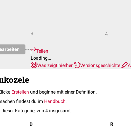
A
A
earbeiten
Teilen
Loading...
Was zeigt hierher
Versionsgeschichte
A
ukozele
Klicke
Erstellen
und beginne mit einer Definition.
machen findest du im
Handbuch
.
 dieser Kategorie, von 4 insgesamt.
D
R