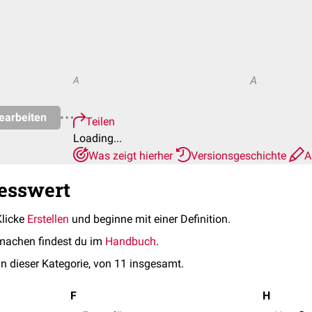
A
A
earbeiten
Teilen
Loading...
Was zeigt hierher
Versionsgeschichte
A
esswert
Klicke
Erstellen
und beginne mit einer Definition.
machen findest du im
Handbuch
.
in dieser Kategorie, von 11 insgesamt.
F
H