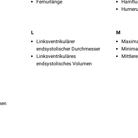
Femurlänge
Harnflu
Humeru
L
M
Linksventrikulärer
Maxima
endsystolischer Durchmesser
Minima
Linksventrikuläres
Mittler
endsystolisches Volumen
men