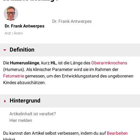
Dr. Frank Antwerpes
Dr. Frank Antwerpes
Arzt | Ärztin
Definition
Die
Humeruslänge
, kurz
HL
, ist die Länge des
Oberarmknochens
(Humerus). Als klinischer Parameter wird sie im Rahmen der
Fetometrie
gemessen, um den Entwicklungsstand des ungeborenen
Kindes abzuschätzen.
Hintergrund
Die Humeruslänge wird etwa ab der 12.
Schwangerschaftswoche
(SSW)
Artikelinhalt ist veraltet?
zusammen mit anderen Meswerten (z.B.
biparietaler Durchmesser
)
Hier melden
bestimmt, um die körperliche Entwicklung des Babys zu kontrollieren. Sie
wird ggf. in den
Mutterpass
eingetragen.
Du kannst den Artikel selbst verbessern, indem du auf
Bearbeiten
klickst.