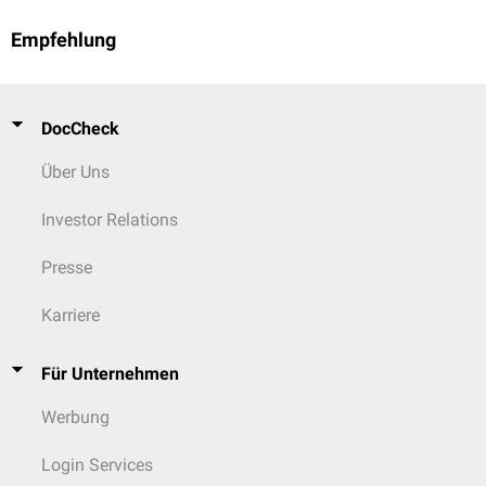
Empfehlung
DocCheck
Über Uns
Investor Relations
Presse
Karriere
Für Unternehmen
Werbung
Login Services