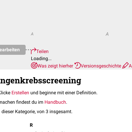
A
A
earbeiten
Teilen
Loading...
Was zeigt hierher
Versionsgeschichte
A
ungenkrebsscreening
Klicke
Erstellen
und beginne mit einer Definition.
machen findest du im
Handbuch
.
 dieser Kategorie, von 3 insgesamt.
R