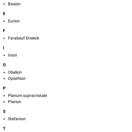
Basion
E
Eurion
F
Farabeuf-Dreieck
I
Inion
O
Obelion
Opisthion
P
Planum supracristale
Pterion
S
Stefanion
T