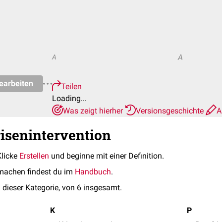
A
A
earbeiten
Teilen
Loading...
Was zeigt hierher
Versionsgeschichte
A
risenintervention
Klicke
Erstellen
und beginne mit einer Definition.
machen findest du im
Handbuch
.
 dieser Kategorie, von 6 insgesamt.
K
P