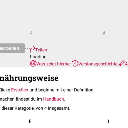
A
A
earbeiten
Teilen
Loading...
Was zeigt hierher
Versionsgeschichte
A
rnährungsweise
Klicke
Erstellen
und beginne mit einer Definition.
machen findest du im
Handbuch
.
 dieser Kategorie, von 4 insgesamt.
F
I