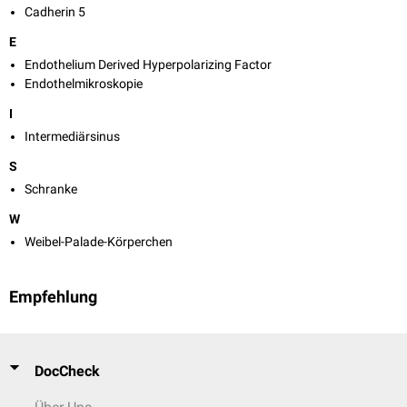
Cadherin 5
E
Endothelium Derived Hyperpolarizing Factor
Endothelmikroskopie
I
Intermediärsinus
S
Schranke
W
Weibel-Palade-Körperchen
Empfehlung
DocCheck