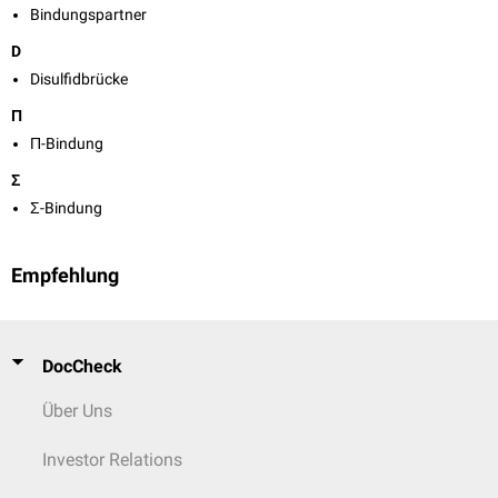
Bindungspartner
D
Disulfidbrücke
Π
Π-Bindung
Σ
Σ-Bindung
Empfehlung
DocCheck
Über Uns
Investor Relations