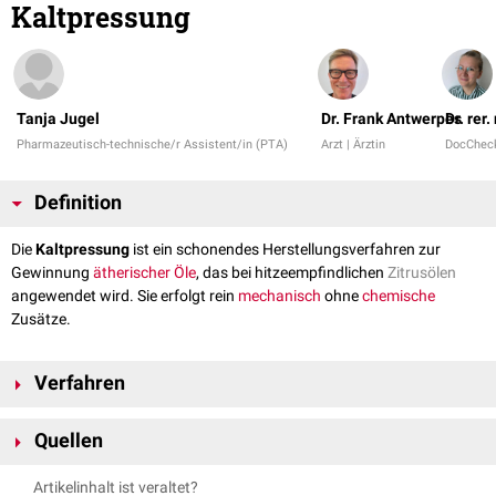
Kaltpressung
Tanja Jugel
Dr. Frank Antwerpes
Dr. rer
Pharmazeutisch-technische/r Assistent/in (PTA)
Arzt | Ärztin
DocChec
Definition
Die
Kaltpressung
ist ein schonendes Herstellungsverfahren zur
Gewinnung
ätherischer Öle
, das bei hitzeempfindlichen
Zitrusölen
angewendet wird. Sie erfolgt rein
mechanisch
ohne
chemische
Zusätze.
Verfahren
Bei der Kaltpressung werden die Schalen der Zitrusfrüchte zerkleinert. Je
Quellen
nach Verfahren wird eine geringe
Wassermenge
hinzugefügt. Die
Mischung wird ohne Wärmezufuhr gepresst und anschließend zur
PRIMAVERA –
Herstellung
, abgerufen am 28.06.2024
Artikelinhalt ist veraltet?
Trennung der
Stoffe
zentrifugiert
. Dabei trennt sich das ätherische Öl