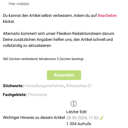
Chemie.de –
Ätherisches Öl
, abgerufen am 28.06.2024
Hier melden
(oben) vom Wasser (unten).
Natürliche Wachsbestandteile können das Öl trüben. Werden die Früchte
Du kannst den Artikel selbst verbessern, indem du auf
Bearbeiten
mit
lipophilen
Pestiziden
behandelt, gehen diese in das gewonnene Öl
klickst.
über.
Alternativ kümmert sich unser Flexikon-Redaktionsteam darum.
Deine zusätzlichen Angaben helfen uns, den Artikel schnell und
vollständig zu aktualisieren:
500
Zeichen verbleibend. Mindestens 5 Zeichen benötigt.
Absenden
Stichworte:
Herstellungsverfahren
,
Ätherisches Öl
Fachgebiete:
Pharmazie
Letzter Edit:
Wichtiger Hinweis zu diesem Artikel
28.06.2024, 11:52
1.304 Aufrufe