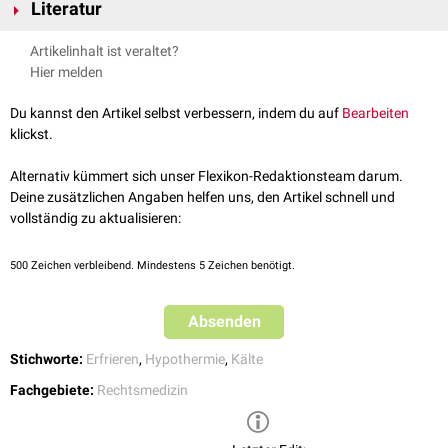
Körpertemperatur
erreicht,
dilatieren
die Gefäße wieder und es kommt
Literatur
phenomenon of lethal hypothermia
Int J Leg Med 1995
zum Einstrom in die unterkühlten
Extremitäten
. Die Person bekommt ein
Mußhoff et al., Basiswissen Rechtsmedizin, Deutschland, Springer
subjektives
Hitzegefühl
, was sie zum Entkleiden bewegt. Es ist der
Artikelinhalt ist veraltet?
Berlin Heidelberg, 2007
Person in diesem Stadium nicht mehr möglich, sich selbst zu helfen, da
Hier melden
sie bereits
zentralnervöse
Störungen und massive
Verwirrtheitszustände
aufweist.
Du kannst den Artikel selbst verbessern, indem du auf
Bearbeiten
In Kombination mit der Kälteidiotie zeigen die Betroffenen oft zusätzlich
klickst.
ein
terminales Höhlenverhalten
.
Alternativ kümmert sich unser Flexikon-Redaktionsteam darum.
Deine zusätzlichen Angaben helfen uns, den Artikel schnell und
vollständig zu aktualisieren:
500
Zeichen verbleibend. Mindestens 5 Zeichen benötigt.
Absenden
Stichworte:
Erfrieren
,
Hypothermie
,
Kälte
Fachgebiete:
Rechtsmedizin