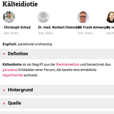
Kälteidiotie
Christoph Schad
Dr. med. Norbert Ostendorf
Dr. Frank Antwerpes
Dr. r
Arzt | Ärztin
Arzt | Ärztin
Arzt | Ärztin
DocC
Englisch
: paradoxial undressing
Definition
Kälteidiotie
ist ein Begriff aus der
Rechtsmedizin
und bezeichnet das
paradoxe
Entkleiden einer Person, die bereits eine erhebliche
Hypothermie
aufweist.
Hintergrund
Die Unterkühlung bewirkt anfänglich eine
Vasokonstriktion
der
Quelle
peripheren
Gefäße, um lebenswichtige
Organe
ausreichend mit
Blut
zu
versorgen und zu schützen. Wird die Schwelle von 32 °C
Rothschild und Schneider
"Terminal burrowing behaviour"--a