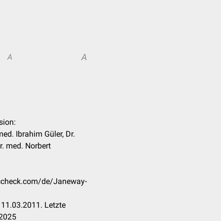
A
A
sion:
med. Ibrahim Güler, Dr.
r. med. Norbert
doccheck.com/de/Janeway-
11.03.2011. Letzte
.2025