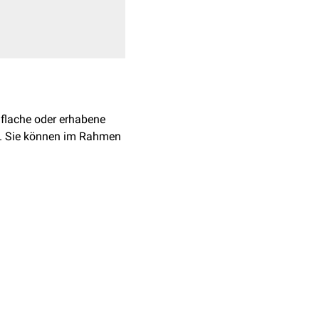
 flache oder erhabene
n. Sie können im Rahmen
nster Hautgefäße
sind und an den
esion and an Osler's node
8/chest.70.2.239. PMID