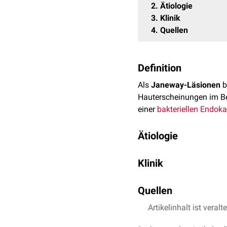
2
Ätiologie
3
Klinik
4
Quellen
Definition
Als
Janeway-Läsionen
b
Hauterscheinungen im Be
einer
bakteriellen Endoka
Ätiologie
Die
Läsionen
entsprechen
Klinik
(
Mikroembolien
) entsteh
Janeway-Läsionen ähne
Quellen
Endgliedern der Finger o
Artikelinhalt ist veralt
↑
Farrior JB, Silverm
in infectious endocar