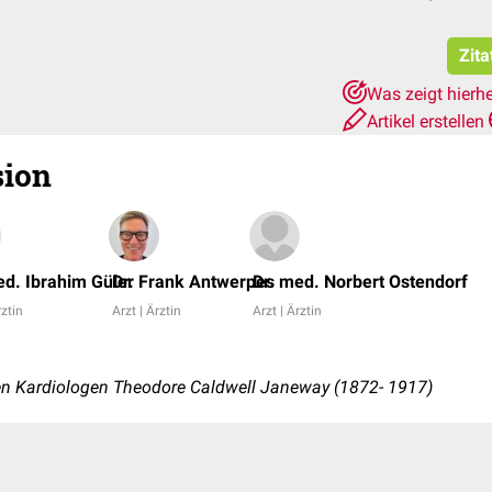
Zita
Was zeigt hierh
Artikel erstellen
ion
ed. Ibrahim Güler
Dr. Frank Antwerpes
Dr. med. Norbert Ostendorf
rztin
Arzt | Ärztin
Arzt | Ärztin
n
n Kardiologen Theodore Caldwell Janeway (1872- 1917)