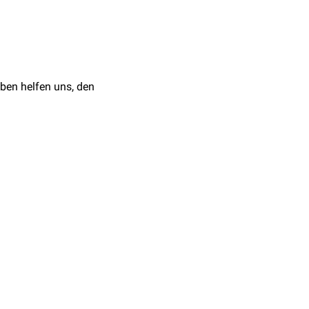
t
in den Zellen
nfekten
führen. Auch
 erfolgreichen
Therapie
ben helfen uns, den