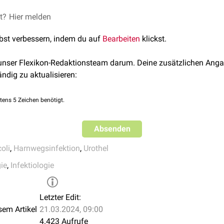
 IBCs Reservoirs bilden, die mehrere Wochen klinisch
inapparen
ntlich erfolgreich
et?
Hier melden
eradizierte
UPEC zu
rezidivierende
Harnwegsi
fekte könnten ein Hinweis auf das Vorliegen von IBCs sein. Zur
lbst verbessern, indem du auf
Bearbeiten
klickst.
ksame
Antibiotika
eingesetzt werden.
 unser Flexikon-Redaktionsteam darum. Deine zusätzlichen Anga
ändig zu aktualisieren:
tens 5 Zeichen benötigt.
Absenden
oli
,
Harnwegsinfektion
,
Urothel
ie
,
Infektiologie
Letzter Edit:
sem Artikel
21.03.2024, 09:00
4.423 Aufrufe