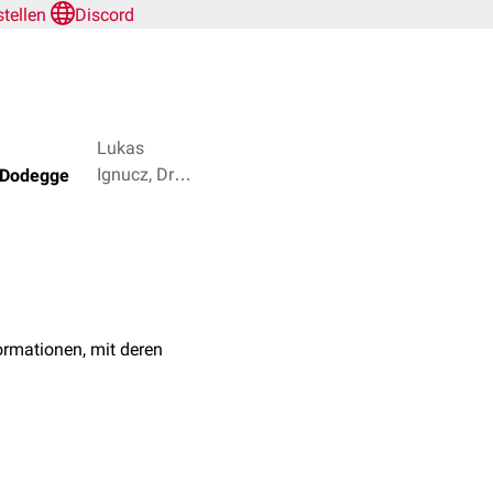
rstellen
Discord
Lukas
Ignucz, Dr.
 Dodegge
Frank
Antwerpes +
2
rmationen, mit deren
len
des
Urothels
gebildet.