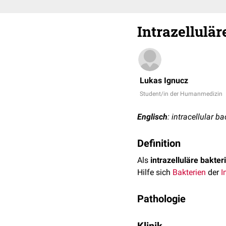
Intrazellulär
Lukas Ignucz
Student/in der Humanmedizin
Englisch
: intracellular 
Definition
Als
intrazelluläre bakte
Hilfe sich
Bakterien
der
I
Pathologie
IBCs werden vor allem v