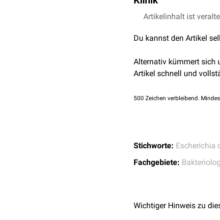
Klinik
Dort können sich aus den
persistieren.
Durch IPCs können vermei
Artikelinhalt ist veralt
persistierende
Harnwegsin
Du kannst den Artikel se
müssen
intrazellulär
wir
Alternativ kümmert sich
Artikel schnell und vollst
500
Zeichen verbleibend. Mindes
Stichworte:
Escherichia c
Fachgebiete:
Bakteriolog
Wichtiger Hinweis zu die