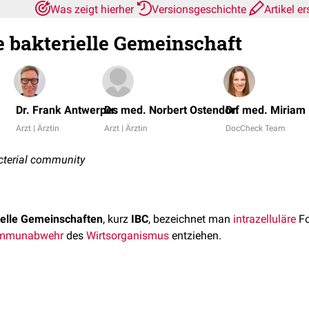
Was zeigt hierher
Versionsgeschichte
Artikel e
e bakterielle Gemeinschaft
Dr. Frank Antwerpes
Dr. med. Norbert Ostendorf
Dr. med. Miriam
Arzt | Ärztin
Arzt | Ärztin
DocCheck Team
bacterial community
rielle Gemeinschaften
, kurz
IBC
, bezeichnet man
intrazelluläre
Fo
mmunabwehr
des
Wirtsorganismus
entziehen.
on
uropathogenen Escherichia coli
(UPEC) innerhalb der
Deckzel