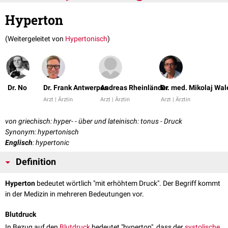
Hyperton
(Weitergeleitet von
Hypertonisch
)
Dr. No
Dr. Frank Antwerpes
Andreas Rheinländer
Dr. med. Mikolaj Wal
Arzt | Ärztin
Arzt | Ärztin
Arzt | Ärztin
von griechisch: hyper- - über und lateinisch: tonus - Druck
Synonym: hypertonisch
Englisch
: hypertonic
Definition
Hyperton
bedeutet wörtlich "mit erhöhtem Druck". Der Begriff kommt
in der Medizin in mehreren Bedeutungen vor.
Blutdruck
In Bezug auf den
Blutdruck
bedeutet "hyperton", dass der
systolische