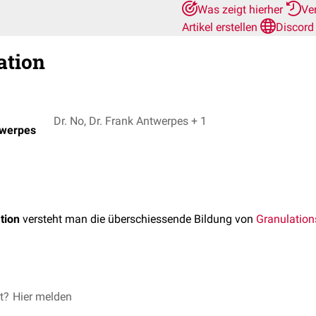
Was zeigt hierher
Ve
Artikel erstellen
Discord
ation
Dr. No, Dr. Frank Antwerpes + 1
twerpes
tion
versteht man die überschiessende Bildung von
Granulatio
hen vor allem bei chronischen Wunden (z.B.
et?
Hier melden
Ulcus cruris
) auf, d
eren
.