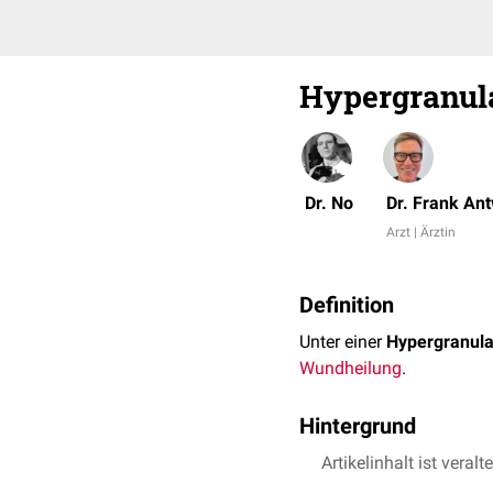
Hypergranul
Dr. No
Dr. Frank An
Arzt | Ärztin
Definition
Unter einer
Hypergranula
Wundheilung
.
Hintergrund
Hypergranulationen tauc
Artikelinhalt ist veralt
ausreichend
epithelialisi