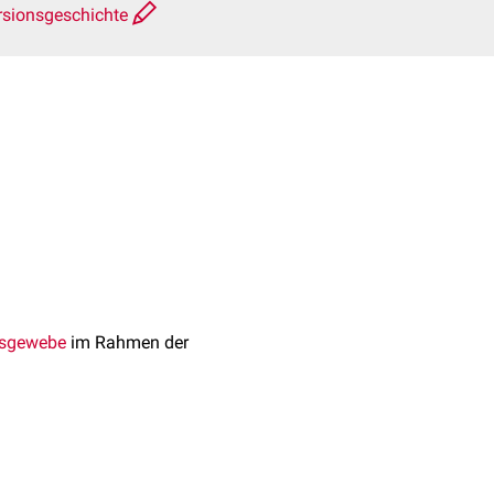
rsionsgeschichte
nsgewebe
im Rahmen der
ie langsam bzw. nicht