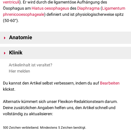
ventriculi
). Er wird durch die ligamentöse Aufhängung des
Ösophagus am
Hiatus oesophageus
des
Diaphragma
(
Ligamentum
phrenicooesophageale
) definiert und ist physiologischerweise spitz
(50-60°).
Anatomie
Der His-Winkel wirft im
Magenlumen
eine Schleimhautfalte, die
Gubaroff-
Klinik
Klappe
, auf.
Bei Lockerung der Bandaufhängung kann der His-Winkel durch
Artikelinhalt ist veraltet?
Mobilisation des Ösophagus abstumpfen. Bei Winkelmaßen ab 90°
Hier melden
resultiert aufgrund fehlenden effektiven Verschlusses des unteren
Ösophagus ein
gastroösophagealer Reflux
(
Kardiainsuffizienz
).
Du kannst den Artikel selbst verbessern, indem du auf
Bearbeiten
klickst.
Alternativ kümmert sich unser Flexikon-Redaktionsteam darum.
Deine zusätzlichen Angaben helfen uns, den Artikel schnell und
vollständig zu aktualisieren:
500
Zeichen verbleibend. Mindestens 5 Zeichen benötigt.