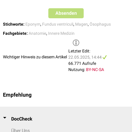
Absenden
Stichworte:
Eponym
,
Fundus ventriculi
,
Magen
,
Ösophagus
Aufbau des Magens
Fachgebiete:
Anatomie
,
Innere Medizin
Letzter Edit:
Wichtiger Hinweis zu diesem Artikel
22.05.2025, 14:44
66.771 Aufrufe
Nutzung:
BY-NC-SA
Empfehlung
DocCheck
Über Uns