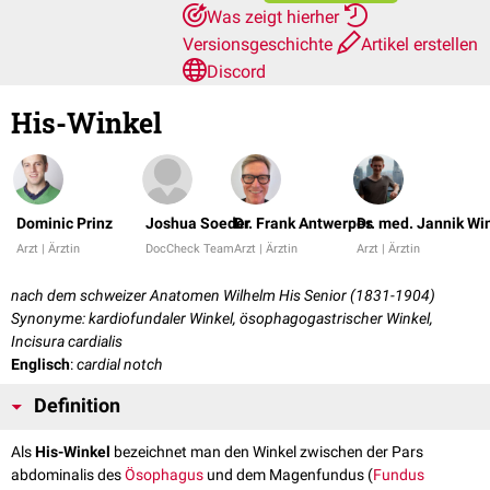
Was zeigt hierher
Versionsgeschichte
Artikel erstellen
Discord
His-Winkel
Dominic Prinz
Joshua Soeder
Dr. Frank Antwerpes
Dr. med. Jannik Wi
Arzt | Ärztin
DocCheck Team
Arzt | Ärztin
Arzt | Ärztin
nach dem schweizer Anatomen Wilhelm His Senior (1831-1904)
Synonyme: kardiofundaler Winkel, ösophagogastrischer Winkel,
Incisura cardialis
Englisch
:
cardial notch
Definition
Als
His-Winkel
bezeichnet man den Winkel zwischen der Pars
abdominalis des
Ösophagus
und dem Magenfundus (
Fundus