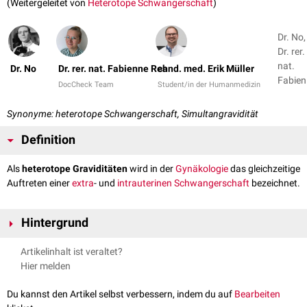
(Weitergeleitet von
Heterotope Schwangerschaft
)
Dr. No,
Dr. rer.
nat.
Dr. No
Dr. rer. nat. Fabienne Reh
cand. med. Erik Müller
Fabien
DocCheck Team
Student/in der Humanmedizin
Reh +
Synonyme: heterotope Schwangerschaft, Simultangravidität
Definition
Als
heterotope Graviditäten
wird in der
Gynäkologie
das gleichzeitige
Auftreten einer
extra
- und
intrauterinen
Schwangerschaft
bezeichnet.
Hintergrund
Häufigste Form der Extrauteringravidität ist die
Tubargravidität
, bei der
Artikelinhalt ist veraltet?
sich die befruchtete
Eizelle
nicht im
Uterus
, sondern in der
Schleimhaut
Hier melden
des
Eileiters
einnistet. In seltenen Fällen tritt diese gleichzeitig mit einer
normalen intrauterinen Schwangerschaft auf. Ursächlich ist häufig die
Du kannst den Artikel selbst verbessern, indem du auf
Bearbeiten
Durchführung
assistierten Reproduktionsmethoden
.