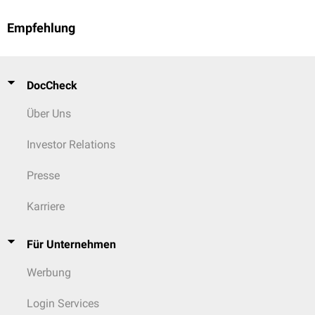
Empfehlung
DocCheck
Über Uns
Investor Relations
Presse
Karriere
Für Unternehmen
Werbung
Login Services