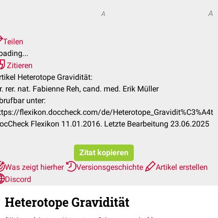
A
A
Teilen
oading...
Zitieren
rtikel Heterotope Gravidität:
r. rer. nat. Fabienne Reh, cand. med. Erik Müller
brufbar unter:
ttps://flexikon.doccheck.com/de/Heterotope_Gravidit%C3%A4t
ocCheck Flexikon 11.01.2016. Letzte Bearbeitung 23.06.2025
Zitat kopieren
Was zeigt hierher
Versionsgeschichte
Artikel erstellen
Discord
Heterotope Gravidität