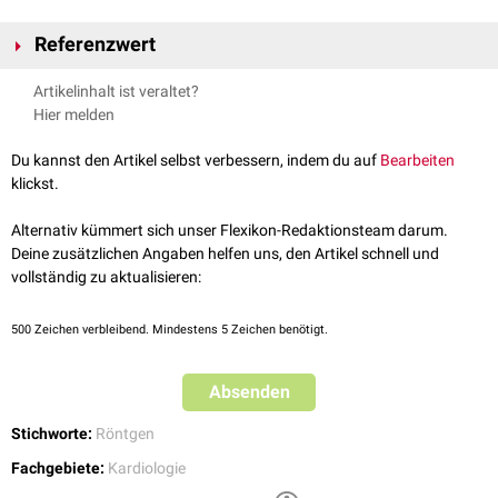
Referenzwert
Der Normwert beim Gesunden ist kleiner als 0,5. Ein Wert über 0,5 weist
Artikelinhalt ist veraltet?
auf eine
Kardiomegalie
hin.
Hier melden
Spezifität
und
Sensitivität
des Herz-Thorax-Quotienten sind allerdings
gering. Fehlerquellen für
falsch positive
Ergebnisse sind insbesondere
Du kannst den Artikel selbst verbessern, indem du auf
Bearbeiten
eine mangelnde Qualität der Röntgenaufnahmen, wie Aufnahmen im
klickst.
Liegen oder fehlende Inspiration.
Alternativ kümmert sich unser Flexikon-Redaktionsteam darum.
Deine zusätzlichen Angaben helfen uns, den Artikel schnell und
vollständig zu aktualisieren:
500
Zeichen verbleibend. Mindestens 5 Zeichen benötigt.
Absenden
Stichworte:
Röntgen
Fachgebiete:
Kardiologie