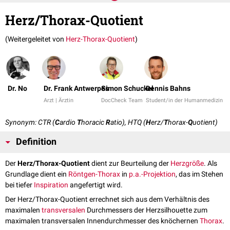
Herz/Thorax-Quotient
(Weitergeleitet von
Herz-Thorax-Quotient
)
Dr. No
Dr. Frank Antwerpes
Simon Schuckel
Dennis Bahns
Arzt | Ärztin
DocCheck Team
Student/in der Humanmedizin
Synonym: CTR (
C
ardio
T
horacic
R
atio), HTQ (
H
erz/
T
horax-
Q
uotient)
Definition
Der
Herz/Thorax-Quotient
dient zur Beurteilung der
Herzgröße
. Als
Grundlage dient ein
Röntgen-Thorax
in
p.a.-Projektion
, das im Stehen
bei tiefer
Inspiration
angefertigt wird.
Der Herz/Thorax-Quotient errechnet sich aus dem Verhältnis des
maximalen
transversalen
Durchmessers der Herzsilhouette zum
maximalen transversalen Innendurchmesser des knöchernen
Thorax
.